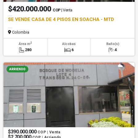
$420.000.000
COP
| Venta
SE VENDE CASA DE 4 PISOS EN SOACHA - MTD
Colombia
2
Área m
Alcobas
Baño(s)
280
6
4
ARRIENDO
$390.000.000
COP | Venta
$2.700.000
COP | Arriendo