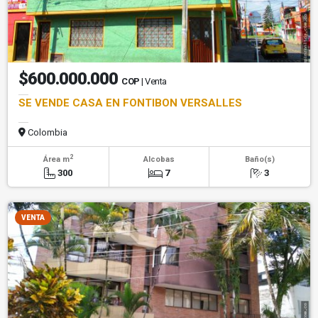
$600.000.000
COP
| Venta
SE VENDE CASA EN FONTIBON VERSALLES
Colombia
2
Área m
Alcobas
Baño(s)
300
7
3
VENTA