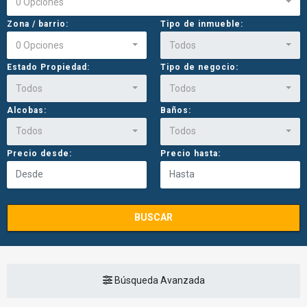
0 Opciones
Zona / barrio:
Tipo de inmueble:
0 Opciones
Todos
Estado Propiedad:
Tipo de negocio:
Todos
Todos
Alcobas:
Baños:
Todos
Todos
Precio desde:
Precio hasta:
BUSCAR
Búsqueda Avanzada