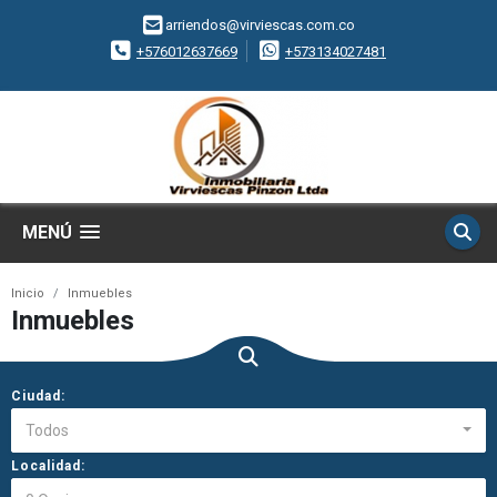
arriendos@virviescas.com.co
+576012637669
+573134027481
MENÚ
Inicio
Inmuebles
Inmuebles
Ciudad:
Todos
Localidad: