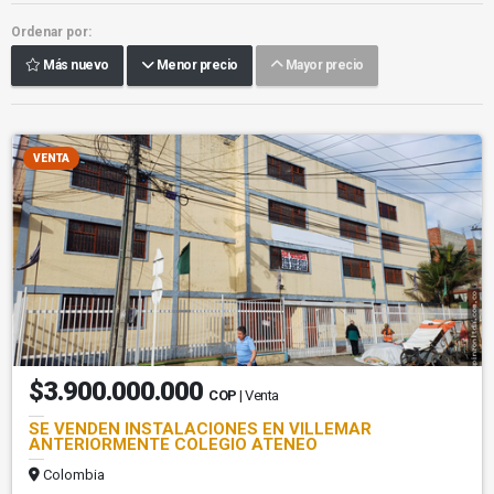
Ordenar por:
Más nuevo
Menor precio
Mayor precio
VENTA
$3.900.000.000
COP
| Venta
SE VENDEN INSTALACIONES EN VILLEMAR
ANTERIORMENTE COLEGIO ATENEO
Colombia