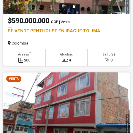
$590.000.000
COP
| Venta
SE VENDE PENTHOUSE EN IBAGUE TOLIMA
Colombia
2
Área m
Alcobas
Baño(s)
200
4
3
VENTA