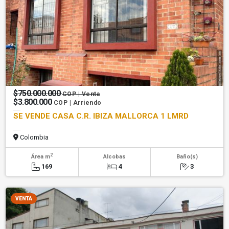
$750.000.000
COP | Venta
$3.800.000
COP | Arriendo
SE VENDE CASA C.R. IBIZA MALLORCA 1 LMRD
Colombia
2
Área m
Alcobas
Baño(s)
169
4
3
VENTA