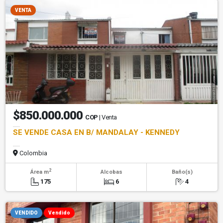
VENTA
$850.000.000
COP
| Venta
SE VENDE CASA EN B/ MANDALAY - KENNEDY
Colombia
2
Área m
Alcobas
Baño(s)
175
6
4
VENDIDO
Vendido