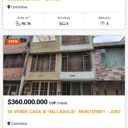
Colombia
2
Área m
Alcobas
Baño(s)
95.74
3
3
VENTA
$360.000.000
COP
| Venta
SE VENDE CASA B/ VALLADOLID - MONTERREY - JOR2
Colombia