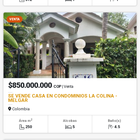
VENTA
$850.000.000
COP
| Venta
SE VENDE CASA EN CONDOMINIOS LA COLINA -
MELGAR
Colombia
2
Área m
Alcobas
Baño(s)
250
5
4.5