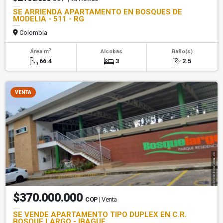
SE ARRIENDA APARTAMENTO EN BOSQUES DE
MODELIA - 511 - RG
Colombia
2
Área m
Alcobas
Baño(s)
66.4
3
2.5
VENTA
$370.000.000
COP
| Venta
SE VENDE APARTAMENTO TIPO DUPLEX EN C.R.
BOSQUE LARGO - IBAGUE