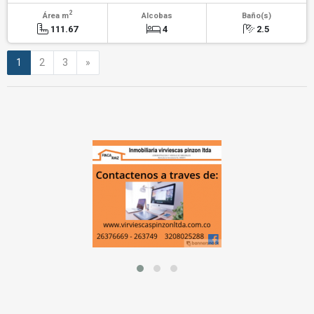
2
Área m
Alcobas
Baño(s)
111.67
4
2.5
Siguiente
1
2
3
»