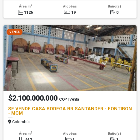
2
Área m
Alcobas
Baño(s)
1126
19
0
VENTA
$2.100.000.000
COP
| Venta
SE VENDE CASA BODEGA BR SANTANDER - FONTIBON
- MCM
Colombia
2
Área m
Alcobas
Baño(s)
612
1
1