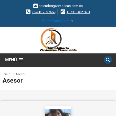
arriendos@virviescas.com.co
+576012637669
+573134027481
Select Language
▼
MENÚ
Inicio
Asesor
Asesor