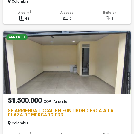
Colombia
2
Área m
Alcobas
Baño(s)
48
0
1
ARRIENDO
$1.500.000
COP
| Arriendo
SE ARRIENDA LOCAL EN FONTIBÓN CERCA A LA
PLAZA DE MERCADO ERR
Colombia
2