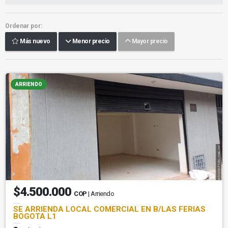
Ordenar por:
Más nuevo
Menor precio
Mayor precio
ARRIENDO
$4.500.000
COP
| Arriendo
SE ARRIENDA LOCAL COMERCIAL EN B/LAS FERIAS
BOGOTA L1