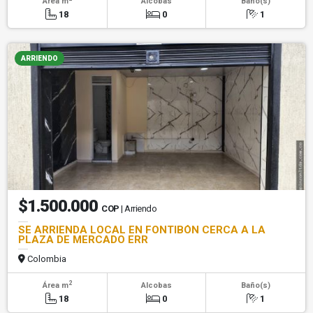
Área m
Alcobas
Baño(s)
18
0
1
ARRIENDO
$1.500.000
COP
| Arriendo
SE ARRIENDA LOCAL EN FONTIBÓN CERCA A LA
PLAZA DE MERCADO ERR
Colombia
2
Área m
Alcobas
Baño(s)
18
0
1