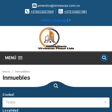
arriendos@virviescas.com.co
+576012637669
+573134027481
Select Language
▼
MENÚ
Inicio
Inmuebles
Inmuebles
Ciudad:
Todos
Localidad: