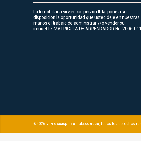
La Inmobiliaria virviescas pinzón ltda. pone a su
disposición la oportunidad que usted deje en nuestras
manos el trabajo de administrar y/o vender su
inmueble. MATRICULA DE ARRENDADOR No. 2006-01
©2026
virviescaspinzonltda.com.co
, todos los derechos re