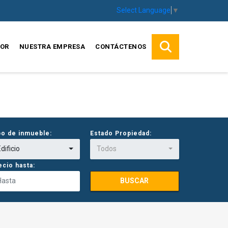
Select Language
▼
SOR
NUESTRA EMPRESA
CONTÁCTENOS
po de inmueble:
Estado Propiedad:
dificio
Todos
ecio hasta:
BUSCAR