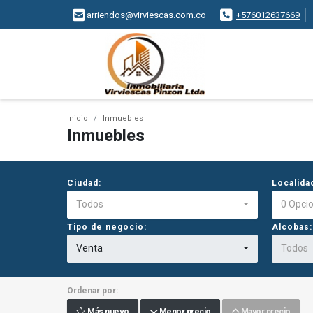
arriendos@virviescas.com.co
+576012637669
Inicio
Inmuebles
Inmuebles
Ciudad:
Localida
Todos
0 Opci
Tipo de negocio:
Alcobas:
Venta
Todos
Ordenar por:
Más nuevo
Menor precio
Mayor precio