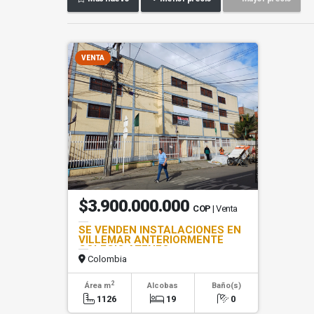
VENTA
$3.900.000.000
COP
| Venta
SE VENDEN INSTALACIONES EN
VILLEMAR ANTERIORMENTE
COLEGIO ATENEO
Colombia
2
Área m
Alcobas
Baño(s)
1126
19
0