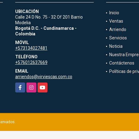
UBICACIÓN
Inicio
Calle 24 D No. 75 - 32 Of 201 Barrio
Ventas
Modelia
1
Bogotá D.C. - Cundinamarca -
Arriendo
Colombia
Servicios
MÓVIL
Noticia
+573134027481
Nuestra Empre
TELÉFONO
+576012637669
Contáctenos
EMAIL
Políticas de pr
arriendos@virviescas.com.co
Facebook
Instagram
YouTube
servados.