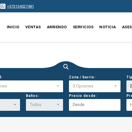
+573134027481
INICIO
VENTAS
ARRIENDO
SERVICIOS
NOTICIA
ASE
d:
Zona / barrio:
Ti
ones
0 Opciones
E
Baños:
Precio desde:
Pr
Todos