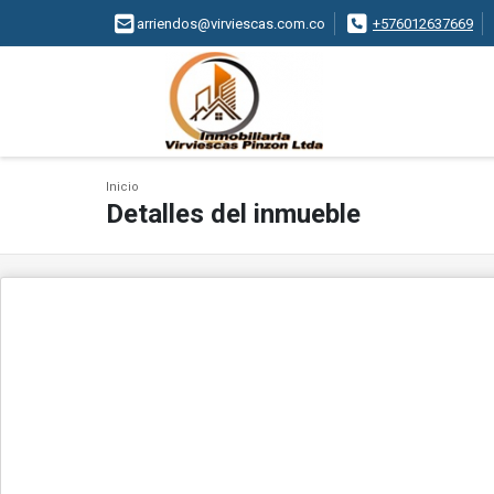
arriendos@virviescas.com.co
+576012637669
Inicio
Detalles del inmueble