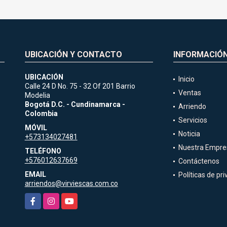
UBICACIÓN Y CONTACTO
INFORMACIÓ
UBICACIÓN
Inicio
Calle 24 D No. 75 - 32 Of 201 Barrio
Ventas
Modelia
1
Bogotá D.C. - Cundinamarca -
Arriendo
Colombia
Servicios
MÓVIL
Noticia
+573134027481
Nuestra Empre
TELÉFONO
+576012637669
Contáctenos
EMAIL
Políticas de pr
arriendos@virviescas.com.co
Facebook
Instagram
YouTube