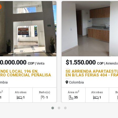
0.000.000
$1.550.000
COP
| Venta
COP
| Arriendo
ENDE LOCAL 196 EN
SE ARRIENDA APARTAEST
RO COMERCIAL PEÑALISA
EN B/LAS FERIAS 404 - FR
mbia
Colombia
2
2
m
Alcobas
Baño(s)
Área m
Alcobas
B
1
1
1
35
1