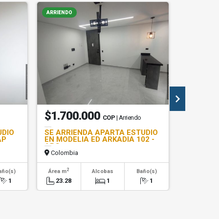
ARRIENDO
ARRIENDO
$1.700.000
$1.45
COP
| Arriendo
UDIO
SE ARRIENDA APARTA ESTUDIO
SE ARRI
AP
EN MODELIA ED ARKADIA 102 -
EN B/LAS
ARG
Colombia
Colombi
2
2
año(s)
Área m
Alcobas
Baño(s)
Área m
1
23.28
1
1
28