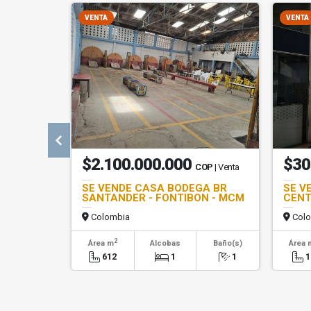
VENTA
VENTA
$2.100.000.000
$30
COP
| Venta
SE VENDE CASA BODEGA BR
SE V
SANTANDER - FONTIBON - MCM
CENT
Colombia
Colo
2
Área m
Alcobas
Baño(s)
Área 
612
1
1
1