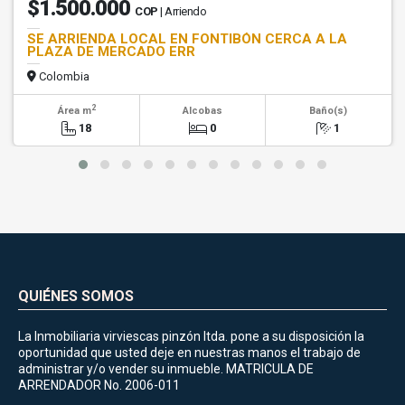
$1.500.000
COP
| Arriendo
SE ARRIENDA LOCAL EN FONTIBÓN CERCA A LA
PLAZA DE MERCADO ERR
Colombia
2
Área m
Alcobas
Baño(s)
18
0
1
QUIÉNES SOMOS
La Inmobiliaria virviescas pinzón ltda. pone a su disposición la
oportunidad que usted deje en nuestras manos el trabajo de
administrar y/o vender su inmueble. MATRICULA DE
ARRENDADOR No. 2006-011