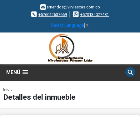
arriendos@virviescas.com.co
+576012637669
+573134027481
Select Language
▼
MENÚ
Inicio
Detalles del inmueble