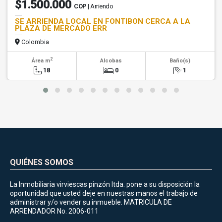
$1.500.000
COP
| Arriendo
SE ARRIENDA LOCAL EN FONTIBÓN CERCA A LA
PLAZA DE MERCADO ERR
Colombia
2
Área m
Alcobas
Baño(s)
18
0
1
QUIÉNES SOMOS
La Inmobiliaria virviescas pinzón ltda. pone a su disposición la
oportunidad que usted deje en nuestras manos el trabajo de
administrar y/o vender su inmueble. MATRICULA DE
ARRENDADOR No. 2006-011