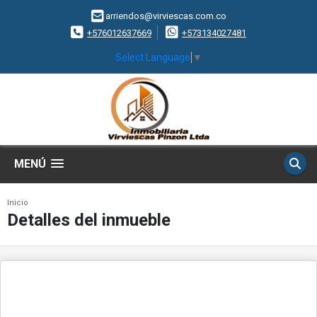
arriendos@virviescas.com.co
+576012637669
+573134027481
Select Language
▼
MENÚ
Inicio
Detalles del inmueble