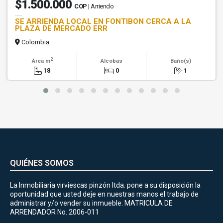
$1.500.000
COP
| Arriendo
SE ARRIENDA LOCAL EN FONTIBÓN CERCA A LA
PLAZA DE MERCADO ERR
Colombia
2
Área m
Alcobas
Baño(s)
18
0
1
QUIÉNES SOMOS
La Inmobiliaria virviescas pinzón ltda. pone a su disposición la
oportunidad que usted deje en nuestras manos el trabajo de
administrar y/o vender su inmueble. MATRICULA DE
ARRENDADOR No. 2006-011