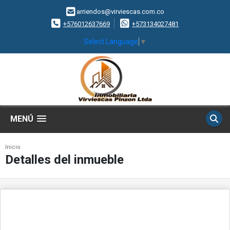
arriendos@virviescas.com.co
+576012637669
+573134027481
Select Language
▼
MENÚ
Inicio
Detalles del inmueble