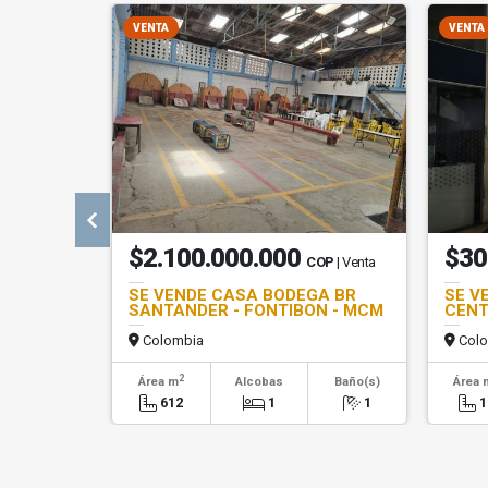
VENTA
VENTA
$2.100.000.000
$30
COP
| Venta
SE VENDE CASA BODEGA BR
SE V
SANTANDER - FONTIBON - MCM
CENT
Colombia
Colo
2
Área m
Alcobas
Baño(s)
Área 
612
1
1
1