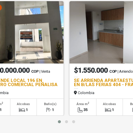
0.000.000
$1.550.000
COP
| Venta
COP
| Arriendo
ENDE LOCAL 196 EN
SE ARRIENDA APARTAEST
RO COMERCIAL PEÑALISA
EN B/LAS FERIAS 404 - FR
mbia
Colombia
2
2
m
Alcobas
Baño(s)
Área m
Alcobas
B
1
1
1
35
1