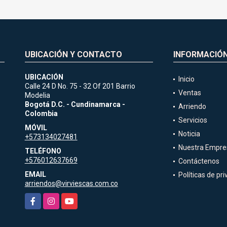
UBICACIÓN Y CONTACTO
INFORMACIÓ
UBICACIÓN
Inicio
Calle 24 D No. 75 - 32 Of 201 Barrio
Ventas
Modelia
1
Bogotá D.C. - Cundinamarca -
Arriendo
Colombia
Servicios
MÓVIL
Noticia
+573134027481
Nuestra Empre
TELÉFONO
+576012637669
Contáctenos
EMAIL
Políticas de pr
arriendos@virviescas.com.co
Facebook
Instagram
YouTube