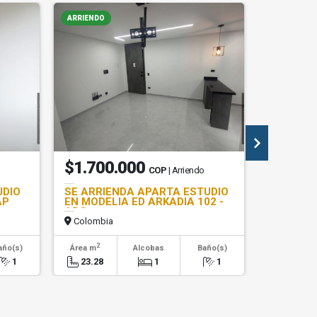
ARRIENDO
ARRIENDO
$1.700.000
$1.45
COP
| Arriendo
UDIO
SE ARRIENDA APARTA ESTUDIO
SE ARRI
AP
EN MODELIA ED ARKADIA 102 -
EN B/LAS
ARG
Colombia
Colombi
2
2
año(s)
Área m
Alcobas
Baño(s)
Área m
1
23.28
1
1
28