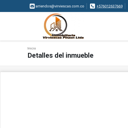
arriendos@virviescas.com.co
+576012637669
Inicio
Detalles del inmueble