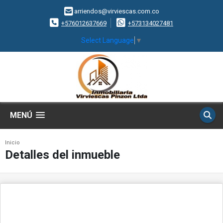
arriendos@virviescas.com.co
+576012637669
+573134027481
Select Language
▼
MENÚ
Inicio
Detalles del inmueble