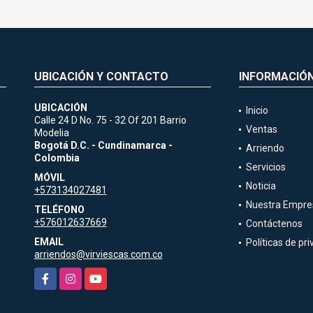
UBICACIÓN Y CONTACTO
INFORMACIÓ
UBICACIÓN
Inicio
Calle 24 D No. 75 - 32 Of 201 Barrio
Ventas
Modelia
1
Bogotá D.C. - Cundinamarca -
Arriendo
Colombia
Servicios
MÓVIL
Noticia
+573134027481
Nuestra Empre
TELÉFONO
+576012637669
Contáctenos
EMAIL
Políticas de pr
arriendos@virviescas.com.co
Facebook
Instagram
YouTube