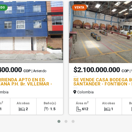
NDO
VENTA
400.000
$2.100.000.000
COP
| Arriendo
COP
|
RRIENDA APTO EN ED.
SE VENDE CASA BODEGA 
NA P.H. Br. VILLEMAR -
SANTANDER - FONTIBON -
L
mbia
Colombia
2
2
m
Alcobas
Baño(s)
Área m
Alcobas
B
1
2
1.5
612
1