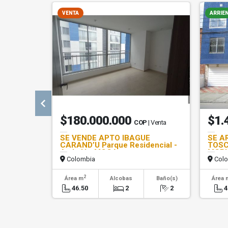
VENTA
ARRIE
$180.000.000
$1.
COP
| Venta
SE VENDE APTO IBAGUE
SE A
CARAND’U Parque Residencial -
TOSCA
Ambalá - MCCA
MGR
Colombia
Colo
2
Área m
Alcobas
Baño(s)
Área 
46.50
2
2
4