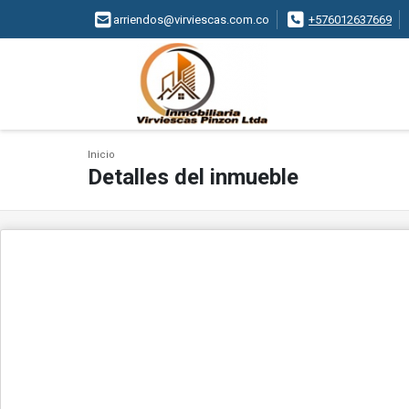
arriendos@virviescas.com.co
+576012637669
Inicio
Detalles del inmueble