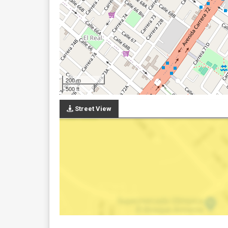
200 m
500 ft
Street View