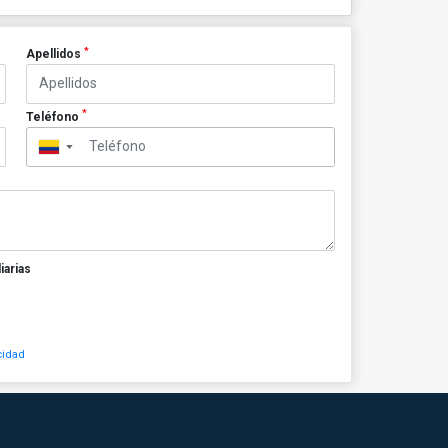
*
Apellidos
*
Teléfono
▼
iarias
cidad