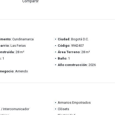
Compartir
amento:
Cundinamarca
Ciudad:
Bogotá D.C.
barrio:
Las Ferias
Código:
9942407
nstruida:
28 m²
Área Terreno:
28 m²
:
1
Baño:
1
Año construcción:
2026
 negocio:
Arriendo
Armarios Empotrados
 / Intercomunicador
Clósets