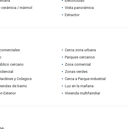
entana
Electricidad
 cerámica / mármol
Vista panorámica
Extractor
comerciales
Cerca zona urbana
o
Parques cercanos
úblico cercano
Zona comercial
idencial
Zonas verdes
Jardines y Colegios
Cerca a Parque industrial
tiendas de barrio
Luz en la mañana
n Exterior
Vivienda multifamiliar