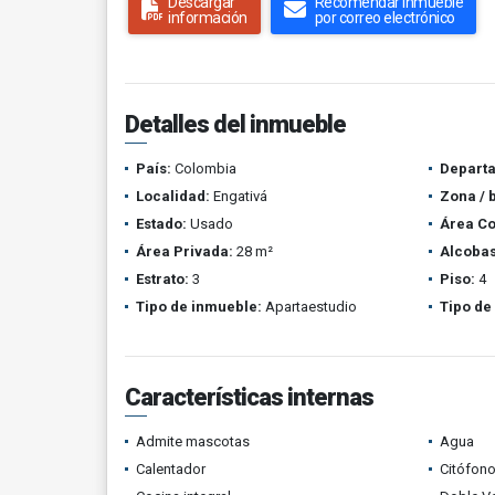
Descargar
Recomendar inmueble
información
por correo electrónico
Detalles del inmueble
País:
Colombia
Depart
Localidad:
Engativá
Zona / 
Estado:
Usado
Área Co
Área Privada:
28 m²
Alcobas
Estrato:
3
Piso:
4
Tipo de inmueble:
Apartaestudio
Tipo de
Características internas
Admite mascotas
Agua
Calentador
Citófono