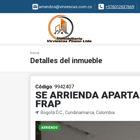
arriendos@virviescas.com.co
+576012637669
Inicio
Detalles del inmueble
Código
. 9942407
SE ARRIENDA APARTAE
FRAP
Bogotá D.C., Cundinamarca, Colombia
ARRIENDO