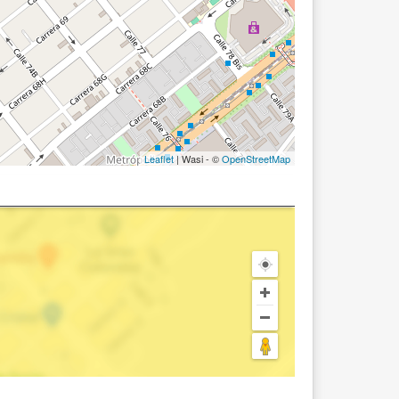
Leaflet
| Wasi - ©
OpenStreetMap