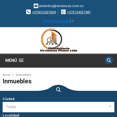
arriendos@virviescas.com.co
+576012637669
+573134027481
Select Language
▼
MENÚ
Inicio
Inmuebles
Inmuebles
Ciudad:
Todos
Localidad: