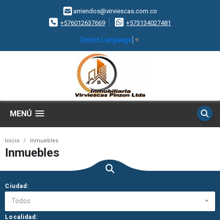
arriendos@virviescas.com.co
+576012637669
+573134027481
Select Language
▼
MENÚ
Inicio
Inmuebles
Inmuebles
Ciudad:
Todos
Localidad: